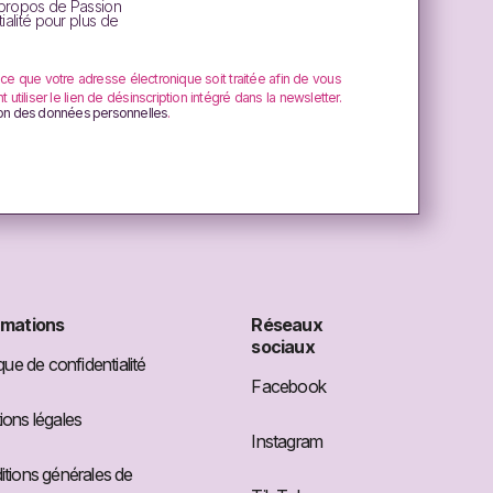
essoires de maquillage
: pinceaux pour le teint, pinceaux
 propos de Passion
ialité pour plus de
 ce que votre adresse électronique soit traitée afin de vous
tiliser le lien de désinscription intégré dans la newsletter.
ion des données personnelles
.
ous les professionnels, notre catalogue de produits de
on
que vous pouvez présenter dans votre salon de beauté.
 ligne.
rmations
Réseaux
sociaux
ique de confidentialité
Facebook
ons légales
Instagram
tions générales de