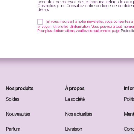
aris
propose aux professionnels, des
promotions
sur les
acc
acceptez de recevoir des e-mails marketing, de ou à
Cosmetics paris Consultez notre politique de confident
res.
détails.
En vous inscrivant à notre newsletter, vous consentez à
envoyer notre lettre d’information. Vous pouvez à tout moment u
Pour plus d'informations, veuillez consulter notre page
Protect
des cosmétiques de marque à
prix imbattables.
Destinés à t
Vous pouvez ainsi retrouver de nombreux produits en
promoti
ns supplémentaires à propos de nos cosmétiques de marque en
Nos produits
À propos
Info
Soldes
La société
Polit
Nouveautés
Nos actualités
Menti
Parfum
Livraison
Condi