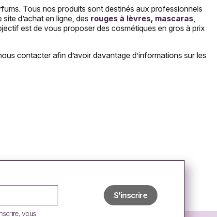
parfums. Tous nos produits sont destinés aux professionnels
site d’achat en ligne, des
rouges à lèvres
,
mascaras
,
bjectif est de vous proposer des cosmétiques en gros à prix
nous contacter afin d’avoir davantage d’informations sur les
tiques à prix réduit. Vous pouvez ainsi acheter de
aupières, du mascara waterproof ou de l’eye-liner, tous nos
-50%. Un événement à ne pas manquer si vous souhaitez
es
,
des dissolvants, des faux ongles capsules ainsi que des
s,
n’hésitez pas à
prendre contact avec nous
.
inscrire, vous