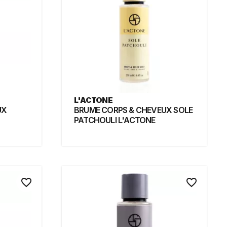
L'ACTONE
UX
BRUME CORPS & CHEVEUX SOLE
PATCHOULI L'ACTONE
favorite_border
favorite_border