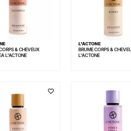
NE
L'ACTONE
CORPS & CHEVEUX
BRUME CORPS & CHEVEU
OLYMPEA L'ACTONE
L'ACTONE
favorite_border