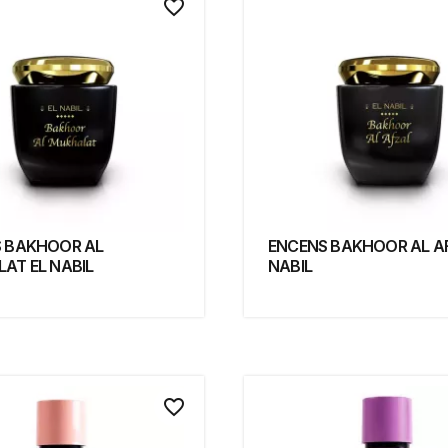
favorite_border
 BAKHOOR AL
ENCENS BAKHOOR AL AF
AT EL NABIL
NABIL
favorite_border