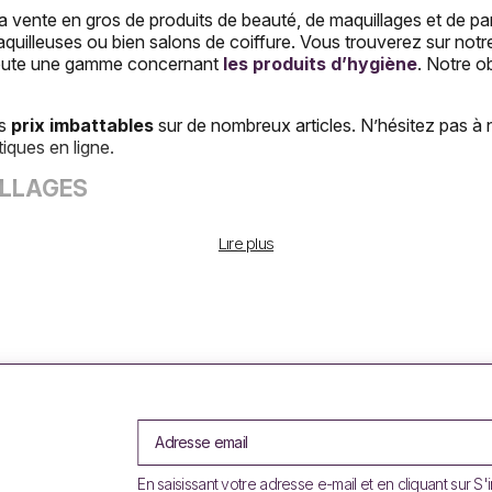
 la vente en gros de produits de beauté, de maquillages et de 
uilleuses ou bien salons de coiffure. Vous trouverez sur notre 
e toute une gamme concernant
les produits d’hygiène
. Notre o
es
prix imbattables
sur de nombreux articles. N’hésitez pas à 
iques en ligne.
ILLAGES
ssion Cosmetics Paris propose un large choix de produits cosmé
Leticia Well
à des
prix compétitifs
. Que ce soit du fard à p
Lire plus
la beauté. Vous trouverez de nombreux lots allant de -10% à 
romotion
. Nous pouvons vous proposer
des vernis à ongl
tisfaire vos clients. Pour accéder aux tarifs et aux
promotion
MAQUILLAGE PAS CHERS
En saisissant votre adresse e-mail et en cliquant sur S'