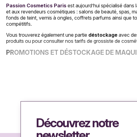
Passion Cosmetics Paris
est aujourd’hui spécialisé dans
et aux revendeurs cosmétiques : salons de beauté, spas, maq
fonds de teint, vernis à ongles, coffrets parfums ainsi qu
compétitifs.
Vous trouverez également une partie
déstockage
avec d
produits ou pour consulter nos tarifs de grossiste de cosmét
PROMOTIONS ET DÉSTOCKAGE DE MAQU
Fournisseur de
maquillages pour les yeux
en ligne, Pa
nombreux lots de maquillage de la marque
Lovely Pop
ou
produits sont uniquement réservés aux professionnels de 
remplir vos stocks à prix incroyables.
DÉSTOCKAGE ONGLERIE PAS CHER
Venez découvrir notre gamme de
produits d’onglerie
en
p
kits pour manucure, de quoi trouver votre bonheur afin de sa
Découvrez notre
PROMOTIONS SUR LES ACCESSOIRES DE 
newsletter