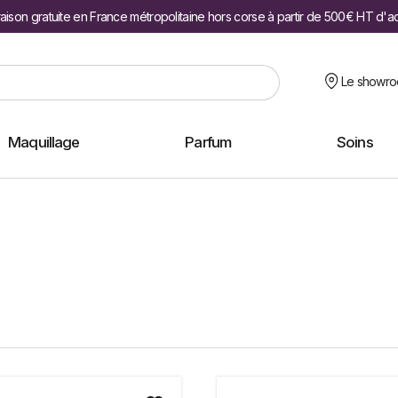
raison gratuite en France métropolitaine hors corse à partir de 500€ HT d'a
Le showr
Maquillage
Parfum
Soins