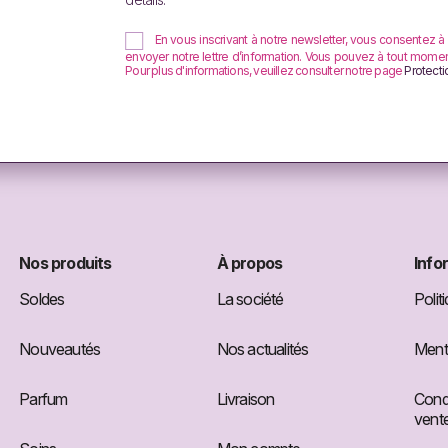
En vous inscrivant à notre newsletter, vous consentez à
envoyer notre lettre d’information. Vous pouvez à tout moment u
Pour plus d'informations, veuillez consulter notre page
Protect
Nos produits
À propos
Info
Soldes
La société
Polit
Nouveautés
Nos actualités
Menti
Parfum
Livraison
Condi
vent