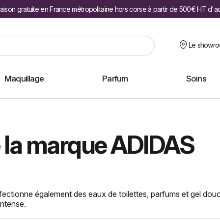
raison gratuite en France métropolitaine hors corse à partir de 500€ HT d'a
Le showr
Maquillage
Parfum
Soins
de la marque ADIDAS
ctionne également des eaux de toilettes, parfums et gel douche
intense.