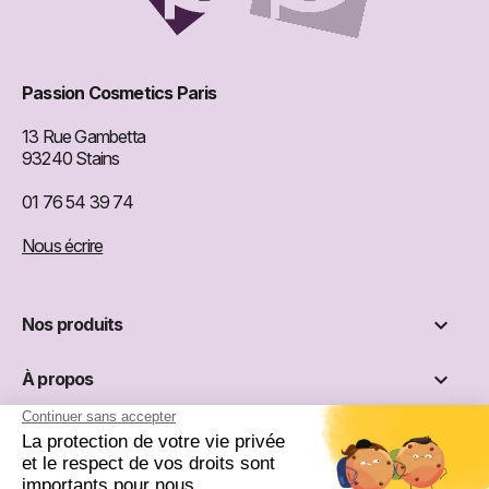
Passion Cosmetics Paris
13 Rue Gambetta
93240 Stains
01 76 54 39 74
Nous écrire

Nos produits

À propos

Informations
Réseaux sociaux