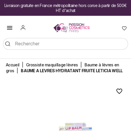
Livraison gratuite en France métropolitaine hors corse à partir de 500€
HT d'achat

Accueil
Grossiste maquillage lèvres
Baume à lèvres en
gros
BAUME A LEVRES HYDRATANT FRUITE LETICIA WELL
favorite_border