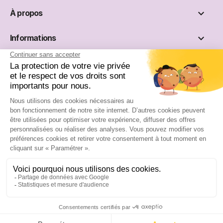

À propos

Informations

Réseaux sociaux
Site réservé aux professionnels :
S'inscrire
Se connecter