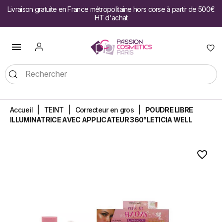
Livraison gratuite en France métropolitaine hors corse à partir de 500€
HT d'achat

Accueil
TEINT
Correcteur en gros
POUDRE LIBRE
ILLUMINATRICE AVEC APPLICATEUR 360°LETICIA WELL
favorite_border