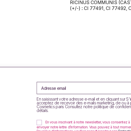
RICINUS COMMUNIS (CAS
(+/-) : CI 77491, CI 77492, 
En saisissant votre adresse e-mail et en cliquant sur S'
acceptez de recevoir des e-mails marketing, de ou à
Cosmetics paris Consultez notre politique de confident
détails.
En vous inscrivant à notre newsletter, vous consentez à
envoyer notre lettre d’information. Vous pouvez à tout moment u