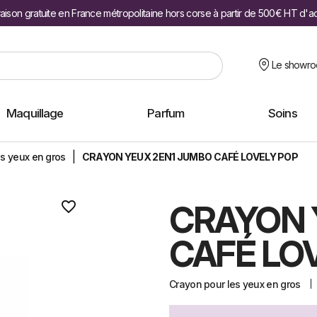
raison gratuite en France métropolitaine hors corse à partir de 500€ HT d'a
Le showr
Maquillage
Parfum
Soins
s yeux en gros
CRAYON YEUX 2EN1 JUMBO CAFÉ LOVELY POP
favorite_border
CRAYON 
CAFÉ LO
Crayon pour les yeux en gros