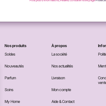
Pour plus d'informations, veuillez consulter notre page
Protect
Nos produits
À propos
Info
Soldes
La société
Polit
Nouveautés
Nos actualités
Menti
Parfum
Livraison
Condi
vent
Soins
Mon compte
My Home
Aide & Contact