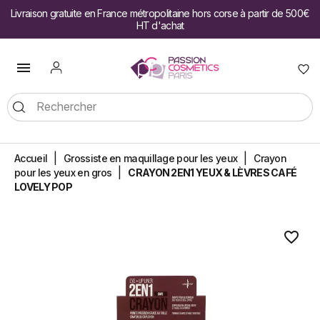
Livraison gratuite en France métropolitaine hors corse à partir de 500€
HT d'achat

Accueil
Grossiste en maquillage pour les yeux
Crayon
pour les yeux en gros
CRAYON 2EN1 YEUX & LÈVRES CAFÉ
LOVELY POP
favorite_border