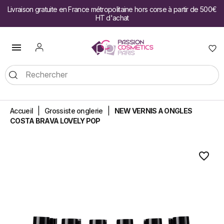
Livraison gratuite en France métropolitaine hors corse à partir de 500€
HT d'achat

Accueil
Grossiste onglerie
NEW VERNIS A ONGLES
COSTA BRAVA LOVELY POP
favorite_border