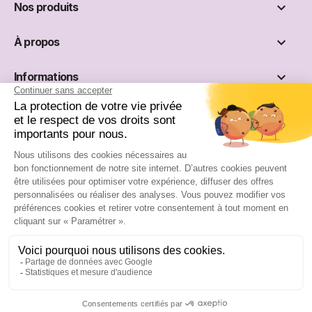

Nos produits

À propos

Informations

Réseaux sociaux
Site réservé aux professionnels :
S'inscrire
Se connecter