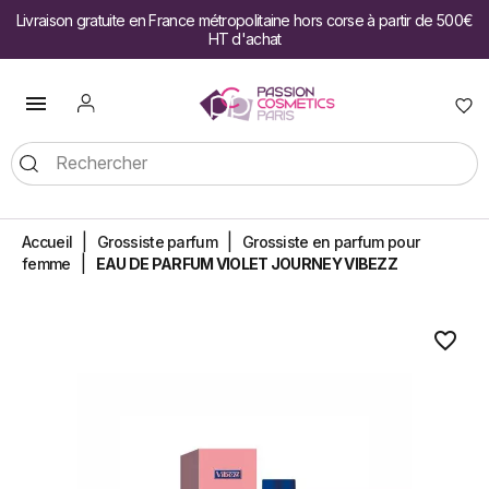
Livraison gratuite en France métropolitaine hors corse à partir de 500€
HT d'achat

Accueil
Grossiste parfum
Grossiste en parfum pour
femme
EAU DE PARFUM VIOLET JOURNEY VIBEZZ
favorite_border