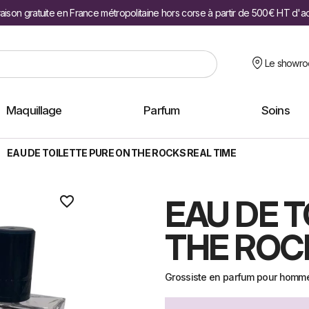
raison gratuite en France métropolitaine hors corse à partir de 500€ HT d'a
Le showr
Maquillage
Parfum
Soins
EAU DE TOILETTE PURE ON THE ROCKS REAL TIME
favorite_border
EAU DE T
THE ROC
Grossiste en parfum pour homm