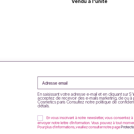
Vendu à l'unité
En saisissant votre adresse e-mail et en cliquant sur S'
acceptez de recevoir des e-mails marketing, de ou à
Cosmetics paris Consultez notre politique de confident
détails.
En vous inscrivant à notre newsletter, vous consentez à
envoyer notre lettre d’information. Vous pouvez à tout moment u
Pour plus d'informations, veuillez consulter notre page
Protect