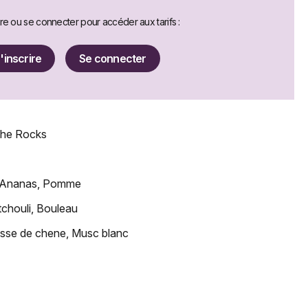
ire ou se connecter pour accéder aux tarifs :
'inscrire
Se connecter
he Rocks
 Ananas, Pomme
chouli, Bouleau
usse de chene, Musc blanc