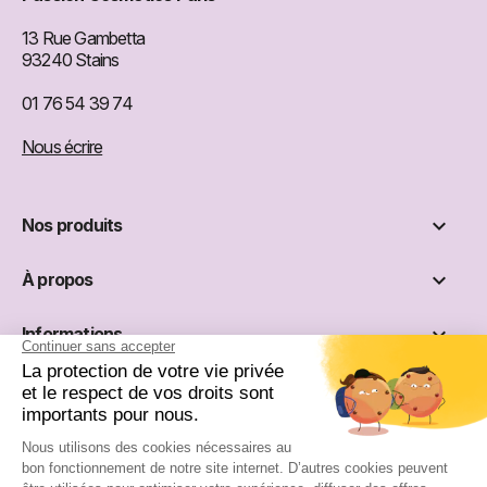
13 Rue Gambetta
93240 Stains
01 76 54 39 74
Nous écrire

Nos produits

À propos

Informations

Réseaux sociaux