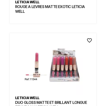
LETICIA WELL
ROUGE A LEVRES MATTE EXOTIC LETICIA
WELL
favorite_border
LETICIA WELL
DUO GLOSS MATTE ET BRILLANT LONGUE