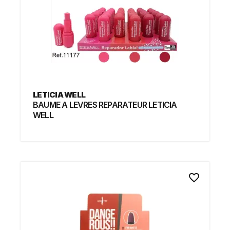
LETICIA WELL
BAUME A LEVRES REPARATEUR LETICIA
WELL
favorite_border