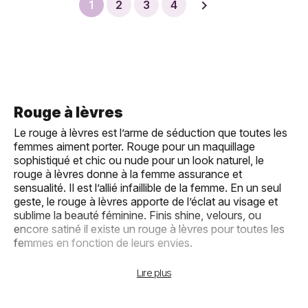

1
2
3
4
Rouge à lèvres
Le rouge à lèvres est l’arme de séduction que toutes les
femmes aiment porter. Rouge pour un maquillage
sophistiqué et chic ou nude pour un look naturel, le
rouge à lèvres donne à la femme assurance et
sensualité. Il est l’allié infaillible de la femme. En un seul
geste, le rouge à lèvres apporte de l’éclat au visage et
sublime la beauté féminine. Finis shine, velours, ou
encore satiné il existe un rouge à lèvres pour toutes les
femmes en fonction de leurs envies.
Les rouges à lèvres indispensables pour
Lire plus
une jolie bouche :
Rouge à lèvres en stick