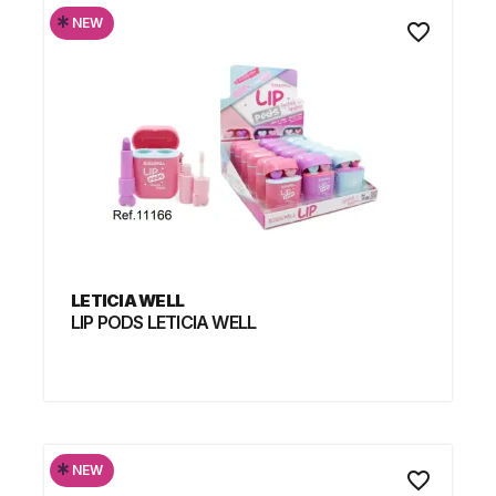
*
NEW
favorite_border
LETICIA WELL
LIP PODS LETICIA WELL
*
NEW
favorite_border