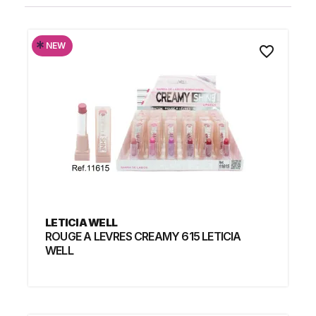
*
NEW
favorite_border
LETICIA WELL
ROUGE A LEVRES CREAMY 615 LETICIA
WELL