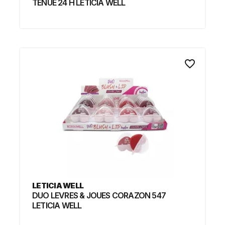
TENUE 24 H LETICIA WELL
favorite_border
LETICIA WELL
DUO LEVRES & JOUES CORAZON 547
LETICIA WELL