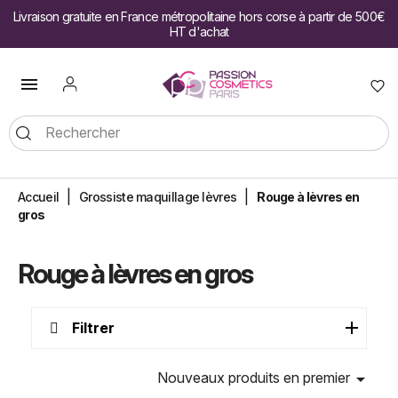
Livraison gratuite en France métropolitaine hors corse à partir de 500€
HT d'achat

Accueil
Grossiste maquillage lèvres
Rouge à lèvres en
gros
Rouge à lèvres en gros
Filtrer
Nouveaux produits en premier
